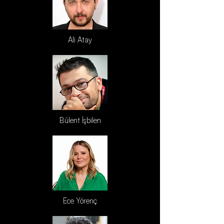
Ali Atay
Bülent İşbilen
Ece Yörenç