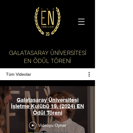
GALATASARAY ÜNİVERSİTESİ
EN ÖDÜL TÖRENİ
Tüm Videolar
Galatasaray Üniversitesi
İşletme Kulübü 19. (2024) EN
Ödül Töreni
Videoyu Oynat