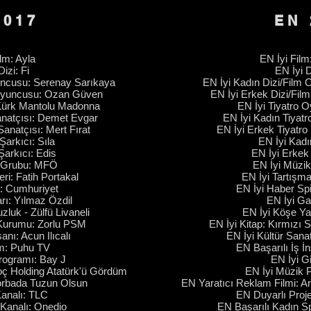
2017
EN 
ilm: Ayla
EN İyi Film
izi: Fi
EN İyi D
yuncusu: Serenay Sarıkaya
EN İyi Kadın Dizi/Film 
m Oyuncusu: Ozan Güven
EN İyi Erkek Dizi/Fil
 Kürk Mantolu Madonna
EN İyi Tiyatro 
Sanatçısı: Demet Evgar
EN İyi Kadın Tiyatr
Sanatçısı: Mert Fırat
EN İyi Erkek Tiyatro
Şarkıcı: Sıla
EN İyi Kadı
Şarkıcı: Edis
EN İyi Erkek
k Grubu: MFÖ
EN İyi Müzik
ri: Fatih Portakal
EN İyi Tartışm
e: Cumhuriyet
EN İyi Haber Spi
rı: Yılmaz Özdil
EN İyi Ga
zluk - Zülfü Livaneli
EN İyi Köşe Ya
t Kurumu: Zorlu PSM
EN İyi Kitap: Kırmızı
sanı: Acun Ilıcalı
EN İyi Kültür San
şim: Puhu TV
EN Başarılı İş İ
rogramı: Bay J
EN İyi Gi
oç Holding Atatürk'ü Gördüm
EN İyi Müzik P
Çorbada Tuzun Olsun
EN Yaratıcı Reklam Filmi: 
Kanalı: TLC
EN Duyarlı Proj
 Kanalı: Onedio
EN Başarılı Kadın S