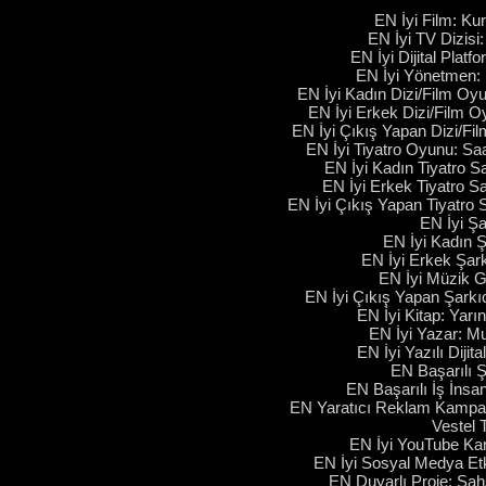
EN İyi Film: Ku
EN İyi TV Dizisi:
EN İyi Dijital Platfo
EN İyi Yönetmen: 
EN İyi Kadın Dizi/Film Oy
EN İyi Erkek Dizi/Film O
EN İyi Çıkış Yapan Dizi/Fi
EN İyi Tiyatro Oyunu: Saa
EN İyi Kadın Tiyatro S
EN İyi Erkek Tiyatro Sa
EN İyi Çıkış Yapan Tiyatro 
EN İyi Şa
EN İyi Kadın Ş
EN İyi Erkek Şark
EN İyi Müzik G
EN İyi Çıkış Yapan Şarkıc
EN İyi Kitap: Yarı
EN İyi Yazar: M
EN İyi Yazılı Dijit
EN Başarılı Ş
EN Başarılı İş İnsa
EN Yaratıcı Reklam Kampany
Vestel 
EN İyi YouTube Kan
EN İyi Sosyal Medya Etk
EN Duyarlı Proje: Şa