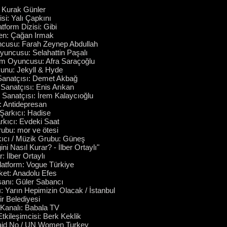
: Kurak Günler
si: Yalı Çapkını
latform Dizisi: Gibi
en: Çağan Irmak
ncusu: Farah Zeynep Abdullah
yuncusu: Selahattin Paşalı
ilm Oyuncusu: Afra Saraçoğlu
yunu: Jekyll & Hyde
 Sanatçısı: Demet Akbağ
 Sanatçısı: Enis Arıkan
 Sanatçısı: İrem Kalaycıoğlu
: Antidepresan
Şarkıcı: Hadise
rkıcı: Evdeki Saat
ubu: mor ve ötesi
kıcı / Müzik Grubu: Güneş
ni Nasıl Kurar? - İlber Ortaylı"
: İlber Ortaylı
 Platform: Vogue Türkiye
ket: Anadolu Efes
sanı: Güler Sabancı
Yarın Hepimizin Olacak / İstanbul
r Belediyesi
Kanalı: Babala TV
kileşimcisi: Berk Keklik
Said No / UN Women Turkey