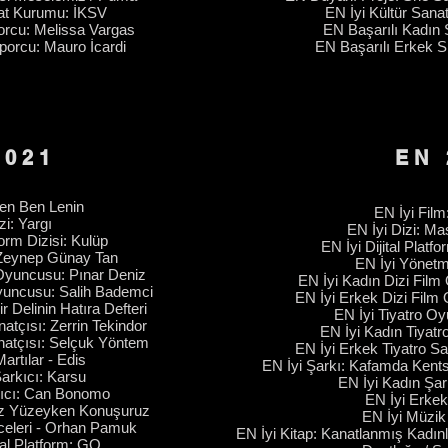
nat Kurumu: İKSV
EN İyi Kültür San
orcu: Melissa Vargas
EN Başarılı Kadın
porcu: Mauro İcardi
EN Başarılı Erkek 
2021
EN 
Sen Ben Lenin
EN İyi Film
zi: Yargı
EN İyi Dizi: M
form Dizisi: Kulüp
EN İyi Dijital Platfo
Zeynep Günay Tan
EN İyi Yönet
 Oyuncusu: Pınar Deniz
EN İyi Kadın Dizi Fil
Oyuncusu: Salih Bademci
EN İyi Erkek Dizi Film
r Delinin Hatıra Defteri
EN İyi Tiyatro Oy
atçısı: Zerrin Tekindor
EN İyi Kadın Tiyatr
natçısı: Selçuk Yöntem
EN İyi Erkek Tiyatro Sa
artılar - Edis
EN İyi Şarkı: Kafamda Kents
arkıcı: Karsu
EN İyi Kadın Şar
kıcı: Can Bonomo
EN İyi Erkek
üz Yüzeyken Konuşuruz
EN İyi Müzik
celeri - Orhan Pamuk
EN İyi Kitap: Kanatlanmış Kadın
ital Platform: GQ