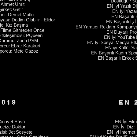
Dostluğu / S
: Ahmet Ümit
EN İyi Yazılı Di
irket: Getir
EN İyi Yazar:
sanı: Demet Mutlu
EN Başarılı Ş
yası
: Dedim Olabilir - Elidor
EN Başarılı İş İ
je: Kız Başına
EN Yaratıcı Reklam Kampany
: Filme Gitmeden Önce
EN Duyarlı Pro
tkileşimcisi: PQueen
EN İyi YouTube 
 Kurumu: Zorlu PSM
EN İyi Sosyal Medya Etki
orcu: Ebrar Karakurt
EN
iyi Kültür S
Sporcu: Mete Gazoz
EN Başarılı Kadın Sp
EN Başarılı Erkek 
2019
EN 
Cinayet Süsü
EN İyi Film
Mucize Doktor
EN İyi Dizi:
zisi: Jet Sosyete
EN İyi İnternet 