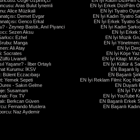
yuncusu: Özge Özpirinçci
EN İyi Kadın Dizi/Film
ncusu: Aras Bulut İynemli
EN İyi Erkek Dizi/Film O
nu: Alice Müzikali
EN İyi Tiyatro Oyunu
anatçısı: Demet Evgar
EN İyi Kadın Tiyatro Sa
anatçısı: Genco Erkal
EN İyi Erkek Tiyatro Sa
? - Zeynep Bastık, Anıl Piyanci
EN İyi Kadın Şarkıc
kıcı: Sezen Aksu
EN İyi Erkek 
arkıcı: Ezhel
EN İyi Müzik Gru
 Grubu: Manga
EN İyi Yönetmen: 
en: Ali Atay
EN İyi Derg
i: Socrates
EN İyi Köşe Yaza
Zülfü Livaneli
EN İyi Kitap: M.Ke
l Yaşanır? - İlber Ortaylı
EN İyi Kültür & S
anat Kurumu: İKSV
EN Başarılı İş 
ı: Bülent Eczacıbaşı
EN Başarılı Şir
et: Yemek Sepeti
EN İyi Reklam Filmi: Koç Hol
 Durex - Sakın Gelme
EN Duyarlı 
roje: Susamam
EN İyi TV 
nalı: Fox TV
EN İyi YouTube Ka
alı: Berkcan Güven
EN Başarılı Erkek 
rcu: Fernando Muslera
EN Başarılı Kadın 
Sporcu: Naz Aydemir