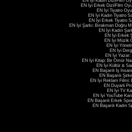
EN İyi Kadın Dizi/Film O
EN İyi Erkek Dizi/Film Oyu
EN İyi Tiyatro Oyu
EN İyi Kadın Tiyatro S
EN İyi Erkek Tiyatro S
EN İyi Şarkı: Bırakman Doğru Mu
EN İyi Kadın Şar
EN İyi Erkek Ş
EN İyi Müzik
EN İyi Yönetm
EN İyi Derg
EN İyi Yazar: 
EN İyi Kitap: Bir Ömür Nası
EN İyi Kültür & S
EN Başarılı İş İnsan
EN Başarılı Şirk
EN İyi Reklam Filmi:
EN Duyarlı P
EN İyi TV Ka
EN İyi YouTube Kan
EN Başarılı Erkek Spo
EN Başarılı Kadın 