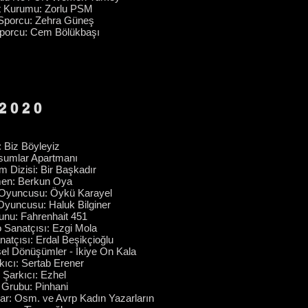
at Kurumu: Zorlu PSM
 Sporcu: Zehra Güneş
Sporcu: Cem Bölükbaşı
2020
: Biz Böyleyiz
asumlar Apartmanı
rm Dizisi: Bir Başkadır
men: Berkun Oya
m Oyuncusu: Öykü Karayel
 Oyuncusu: Haluk Bilginer
unu: Fahrenhait 451
o Sanatçısı: Ezgi Mola
natçısı: Erdal Beşikçioğlu
el Dönüşümler - İkiye On Kala
kıcı: Sertab Erener
 Şarkıcı: Ezhel
 Grubu: Pinhani
lar: Osm. ve Avrp Kadın Yazarların