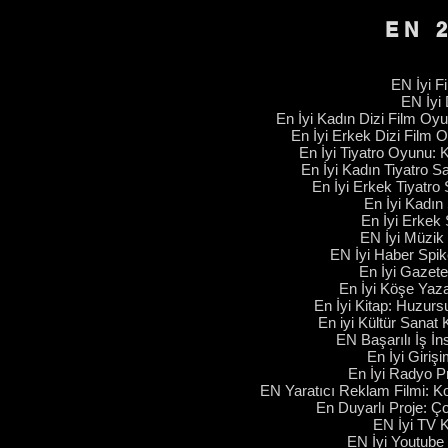
EN 
EN İyi F
EN İyi D
En İyi Kadın Dizi Film O
En İyi Erkek Dizi Fil
En İyi Tiyatro Oyunu:
En İyi Kadın Tiyatro 
En İyi Erkek Tiyatro 
En İyi Kadın 
En İyi Erkek 
EN İyi Müzi
EN İyi Haber Spike
En İyi Gazet
En İyi Köşe Yaza
En İyi Kitap: Huzursu
En iyi Kültür Sana
EN Başarılı İş İn
En İyi Giri
En İyi Radyo P
EN Yaratıcı Reklam Filmi: K
En Duyarlı Proje: 
EN İyi TV 
EN İyi Youtube