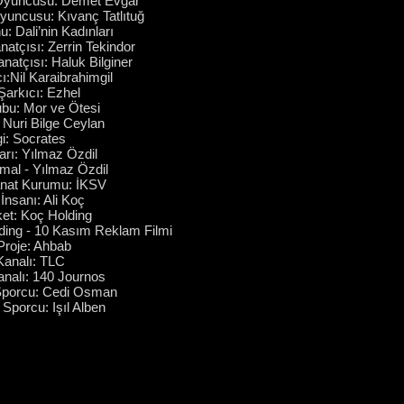
 Oyuncusu: Demet Evgar
yuncusu: Kıvanç Tatlıtuğ
: Dali’nin Kadınları
natçısı: Zerrin Tekindor
natçısı: Haluk Bilginer
ı:Nil Karaibrahimgil
Şarkıcı: Ezhel
bu: Mor ve Ötesi
Nuri Bilge Ceylan
i: Socrates
rı: Yılmaz Özdil
mal - Yılmaz Özdil
anat Kurumu: İKSV
İnsanı: Ali Koç
ket: Koç Holding
ding - 10 Kasım Reklam Filmi
Proje: Ahbab
Kanalı: TLC
nalı: 140 Journos
Sporcu: Cedi Osman
Sporcu: Işıl Alben