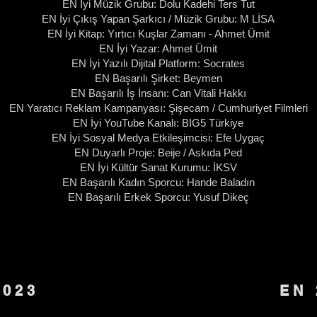
EN İyi Müzik Grubu: Dolu Kadehi Ters Tut
EN İyi Çıkış Yapan Şarkıcı / Müzik Grubu: M LİSA
EN İyi Kitap: Yırtıcı Kuşlar Zamanı - Ahmet Ümit
EN İyi Yazar: Ahmet Ümit
EN İyi Yazılı Dijital Platform: Socrates
EN Başarılı Şirket: Beymen
EN Başarılı İş İnsanı: Can Vitali Hakkı
EN Yaratıcı Reklam Kampanyası: Şişecam / Cumhuriyet Filmleri
EN İyi YouTube Kanalı: BIG5 Türkiye
EN İyi Sosyal Medya Etkileşimcisi: Efe Uygaç
EN Duyarlı Proje: Beije / Askıda Ped
EN İyi Kültür Sanat Kurumu: İKSV
EN Başarılı Kadın Sporcu: Hande Baladın
EN Başarılı Erkek Sporcu: Yusuf Dikeç
2023
EN 