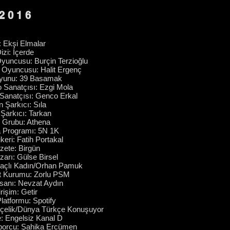
2016
: Ekşi Elmalar
izi: İçerde
Oyuncusu: Burçin Terzioğlu
m Oyuncusu: Halit Ergenç
Oyunu: 39 Basamak
o Sanatçısı: Ezgi Mola
 Sanatçısı: Genco Erkal
n Şarkıcı: Sıla
 Şarkıcı: Tarkan
 Grubu: Athena
a Programı: 5N 1K
keri: Fatih Portakal
zete: Birgün
zarı: Gülse Birsel
 Saçlı Kadın/Orhan Pamuk
at Kurumu: Zorlu PSM
nsanı: Nevzat Aydın
rişim: Getir
latformu: Spotify
Arçelik/Dünya Türkçe Konuşuyor
e: Engelsiz Kanal D
porcu: Şahika Ercümen