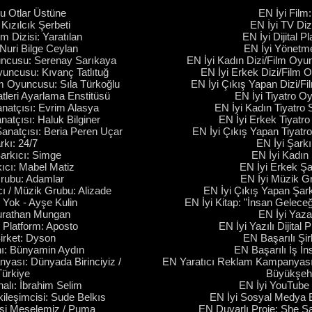
ru Otlar Üstüne
EN İyi Film
 Kızılcık Şerbeti
EN İyi TV Dizi
rm Dizisi: Yaratılan
EN İyi Dijital P
Nuri Bilge Ceylan
EN İyi Yönetm
uncusu: Serenay Sarıkaya
EN İyi Kadın Dizi/Film Oyu
yuncusu: Kıvanç Tatlıtuğ
EN İyi Erkek Dizi/Film O
lm Oyuncusu: Sıla Türkoğlu
EN İyi Çıkış Yapan Dizi/F
tleri Ayarlama Enstitüsü
EN İyi Tiyatro O
anatçısı: Evrim Alasya
EN İyi Kadın Tiyatro
natçısı: Haluk Bilginer
EN İyi Erkek Tiyatro
Sanatçısı: Beria Peren Uçar
EN İyi Çıkış Yapan Tiyatro
rkı: 24/7
EN İyi Şarkı
arkıcı: Simge
EN İyi Kadın 
ıcı: Mabel Matiz
EN İyi Erkek Şa
rubu: Adamlar
EN İyi Müzik Gr
ı / Müzik Grubu: Alizade
EN İyi Çıkış Yapan Şar
n Yok - Ayşe Kulin
EN İyi Kitap: "İnsan Geleceği
urathan Mungan
EN İyi Yazar
al Platform: Aposto
EN İyi Yazılı Dijital
irket: Dyson
EN Başarılı Şir
nı: Bünyamin Aydın
EN Başarılı İş İn
ası: Dünyada Birinciyiz /
EN Yaratıcı Reklam Kampanyası: 
Türkiye
Büyükşehi
alı: İbrahim Selim
EN İyi YouTube 
ileşimcisi: Sude Belkıs
EN İyi Sosyal Medya Et
hsi Meselemiz / Puma
EN Duyarlı Proje: She 