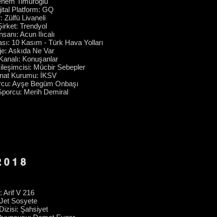
enem Timuroğlu
jital Platform: GQ
 Zülfü Livaneli
irket: Trendyol
nsanı: Acun Ilıcalı
ası
: 10 Kasım - Türk Hava Yolları
je: Askıda Ne Var
Kanalı: Konuşanlar
leşimcisi: Mücbir Sebepler
anat Kurumu: İKSV
orcu: Ayşe Begüm Onbaşı
Sporcu: Merih Demiral
2018
: Arif V 216
 Jet Sosyete
Dizisi: Şahsiyet