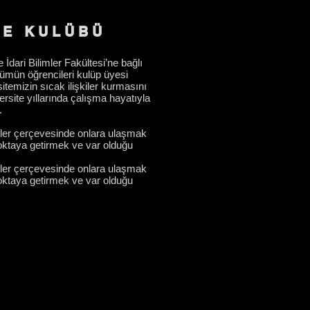
ME KULÜBÜ
dari Bilimler Fakültesi’ne bağlı
ölümün öğrencileri kulüp üyesi
itemizin sıcak ilişkiler kurmasını
rsite yıllarında çalışma hayatıyla
.
defler çerçevesinde onlara ulaşmak
noktaya getirmek ve var olduğu
defler çerçevesinde onlara ulaşmak
noktaya getirmek ve var olduğu