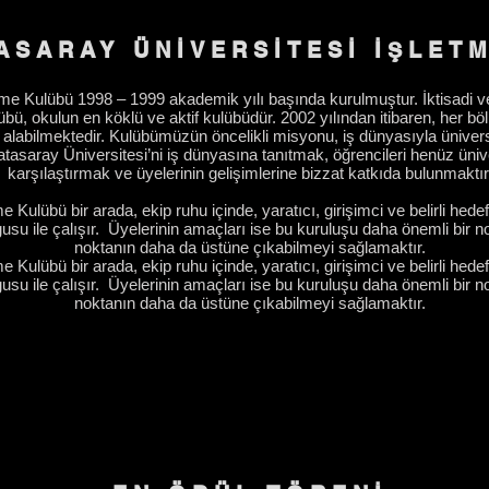
ASARAY ÜNİVERSİTESİ İŞLET
me Kulübü 1998 – 1999 akademik yılı başında kurulmuştur. İktisadi ve İ
lübü, okulun en köklü ve aktif kulübüdür. 2002 yılından itibaren, her b
r alabilmektedir. Kulübümüzün öncelikli misyonu, iş dünyasıyla ünivers
asaray Üniversitesi’ni iş dünyasına tanıtmak, öğrencileri henüz ünive
karşılaştırmak ve üyelerinin gelişimlerine bizzat katkıda bulunmaktır
e Kulübü bir arada, ekip ruhu içinde, yaratıcı, girişimci ve belirli he
usu ile çalışır. Üyelerinin amaçları ise bu kuruluşu daha önemli bir 
noktanın daha da üstüne çıkabilmeyi sağlamaktır.
e Kulübü bir arada, ekip ruhu içinde, yaratıcı, girişimci ve belirli he
usu ile çalışır. Üyelerinin amaçları ise bu kuruluşu daha önemli bir 
noktanın daha da üstüne çıkabilmeyi sağlamaktır.