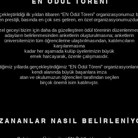
EN ÖDÜL TÖRENİ
ekleştirildiği ilk yıldan itibaren “EN Ödül Töreni” organizasyonumuz 
en prestijli, basında en çok ses getiren, en özel organizasyonumuzdur
el geceyi bizim için daha da güzelleştiren ödül töreninin düzenlenme
adayların belirlenmesinden anketlerin oluşturulmasına; anketlerin
üniversitemizin tüm öğrencilerine ulaştırılmasından, katılımcıların
karşılanmasına
kadar her aşamada kulüp üyelerimizin büyük
emek harcayarak, özenle çalışmasıdır.
iğimiz yıllarda gerçekleştirdiğimiz “EN Ödül Töreni” organizasyonlar
kendi alanında büyük başarılara imza
atan ve okulumuzun öğrencileri tarafından seçilen
birçok önemli isim katılmıştır.
ZANANLAR NASIL BELİRLENİY