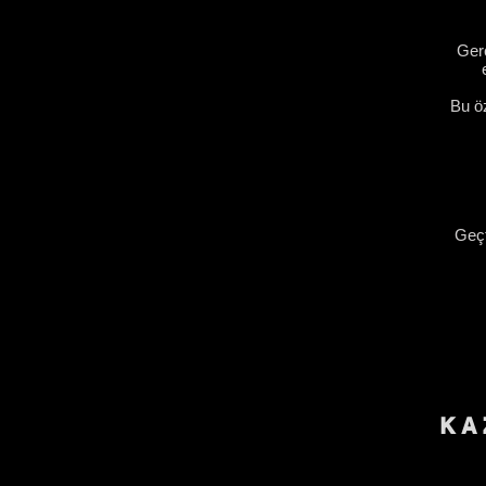
Gerç
Bu öz
Geçt
KA